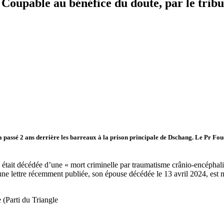
n Coupable au bénéfice du doute, par le tri
assé 2 ans derrière les barreaux à la prison principale de Dschang. Le Pr Foue
 était décédée d’une « mort criminelle par traumatisme crânio-encéphali
ne lettre récemment publiée, son épouse décédée le 13 avril 2024, est mor
 (Parti du Triangle