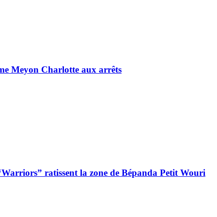
Dame Meyon Charlotte aux arrêts
“Warriors” ratissent la zone de Bépanda Petit Wouri