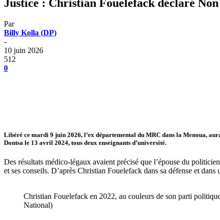
Justice : Christian Fouelefack déclaré No
Par
Billy Kolla (DP)
-
10 juin 2026
512
0
Libéré ce mardi 9 juin 2026, l’ex départemental du MRC dans la Menoua, aura p
Dontsa le 13 avril 2024, tous deux enseignants d’université.
Des résultats médico-légaux avaient précisé que l’épouse du politicien
et ses conseils. D’après Christian Fouelefack dans sa défense et dans u
Christian Fouelefack en 2022, au couleurs de son parti politique
National)