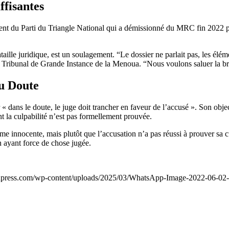
ffisantes
ent du Parti du Triangle National qui a démissionné du MRC fin 2022 pour
taille juridique, est un soulagement. “Le dossier ne parlait pas, les élé
Tribunal de Grande Instance de la Menoua. “Nous voulons saluer la br
du Doute
r « dans le doute, le juge doit trancher en faveur de l’accusé ». Son obj
 la culpabilité n’est pas formellement prouvée.
 innocente, mais plutôt que l’accusation n’a pas réussi à prouver sa cul
on ayant force de chose jugée.
onpress.com/wp-content/uploads/2025/03/WhatsApp-Image-2022-06-02-a