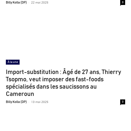
-
22 mai 2025
Billy Kolla (DP)
0
À la une
Import-substitution : Âgé de 27 ans, Thierry
Tsopmo, veut imposer des fast-foods
spécialisés dans les saucissons au
Cameroun
-
13 mai 2025
Billy Kolla (DP)
0