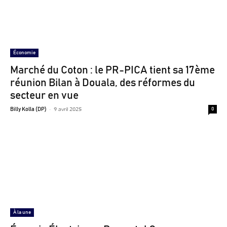
Économie
Marché du Coton : le PR-PICA tient sa 17ème
réunion Bilan à Douala, des réformes du
secteur en vue
-
9 avril 2025
Billy Kolla (DP)
0
À la une