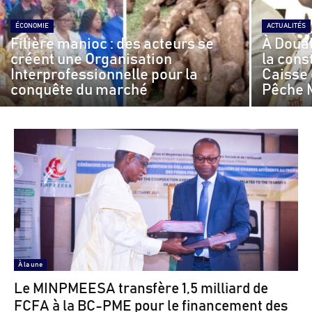
ÉCONOMIE
ACTUALITÉS
Filière manioc : des acteurs se
À Doual
créent une Organisation
la cons
Interprofessionnelle pour la
Caisse
conquête du marché
Pêche 
À la une
Le MINPMEESA transfère 1,5 milliard de
FCFA à la BC-PME pour le financement des