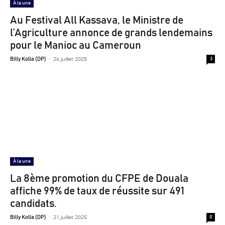
À la une
Au Festival All Kassava, le Ministre de
l’Agriculture annonce de grands lendemains
pour le Manioc au Cameroun
-
26 juillet 2025
Billy Kolla (DP)
3
À la une
La 8ème promotion du CFPE de Douala
affiche 99% de taux de réussite sur 491
candidats.
-
21 juillet 2025
Billy Kolla (DP)
0