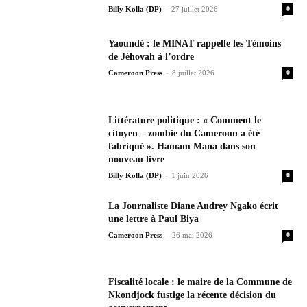
-
Billy Kolla (DP)
27 juillet 2026
0
Yaoundé : le MINAT rappelle les Témoins
de Jéhovah à l’ordre
-
Cameroon Press
8 juillet 2026
0
Littérature politique : « Comment le
citoyen – zombie du Cameroun a été
fabriqué ». Hamam Mana dans son
nouveau livre
-
Billy Kolla (DP)
1 juin 2026
0
La Journaliste Diane Audrey Ngako écrit
une lettre à Paul Biya
-
Cameroon Press
26 mai 2026
0
Fiscalité locale : le maire de la Commune de
Nkondjock fustige la récente décision du