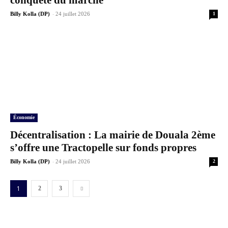
conquête du marché
-
Billy Kolla (DP)
24 juillet 2026
1
Économie
Décentralisation : La mairie de Douala 2ème
s’offre une Tractopelle sur fonds propres
-
Billy Kolla (DP)
24 juillet 2026
2
1
2
3