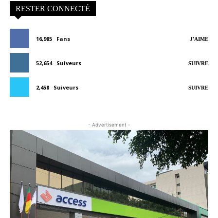
RESTER CONNECTÉ
16,985
Fans
J'AIME
52,654
Suiveurs
SUIVRE
2,458
Suiveurs
SUIVRE
- Advertisement -