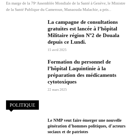
En marge de la 79ᵉ Assemblée Mondiale de la Santé à Genève, le Ministre
de la Santé Publique du Cameroun, Manaouda Malachie, a pris...
La campagne de consultations
gratuites est lancée à l’hôpital
Militaire région Nº2 de Douala
depuis ce Lundi.
15 avril 2025
Formation du personnel de
l’hôpital Laquintinie à la
préparation des médicaments
cytotoxiques
22 mars 2025
POLITIQUE
Le NMP veut faire émerger une nouvelle
génération d’hommes politiques, d’acteurs
sociaux et de patriotes