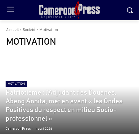
Motivation
Accueil
Société
MOTIVATION
MOTIVATION
Patriotisme : l’Adjudant des Douanes,
Abeng Annita, met en avant « les Ondes
Positives du respect en milieu Socio-
professionnel »
-
1 avril 2026
Cameroon Press