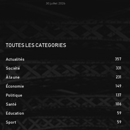
30 juillet 2026
TOUTES LES CATEGORIES
357
Actualités
331
Société
231
À la une
149
Économie
137
Politique
106
Santé
59
Education
59
Sport