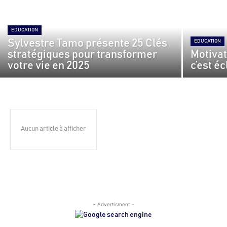
EDUCATION
Sylvestre Tamo présente 25 Clés
EDUCATION
stratégiques pour transformer
Motivat
votre vie en 2025
c’est é
Aucun article à afficher
- Advertisment -