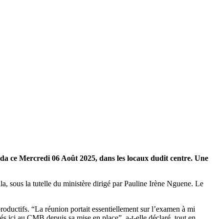
nda ce Mercredi 06 Août 2025, dans les locaux dudit centre. Une
a, sous la tutelle du ministère dirigé par Pauline Irène Nguene. Le
productifs. “La réunion portait essentiellement sur l’examen à mi
és ici au CMB depuis sa mise en place”, a-t-elle déclaré, tout en