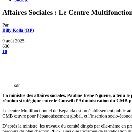
Affaires Sociales : Le Centre Multifonctio
Par
Billy Kolla (DP)
-
9 août 2025
630
10
sdr
La ministre des affaires sociales, Pauline Irène Nguene, a tenu 
réunion stratégique entre le Conseil d’Administration du CMB prési
Le centre Multifonctionnel de Bepanda est un établissement public admi
CMB œuvre pour l’épanouissement global, et l’insertion socio-écono
D’après la ministre, les travaux du comité dirigés par elle-même en pr
parcours du plan d’action 2025, ainsi que l’examen de la validation du