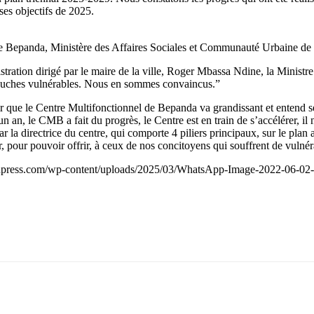
ses objectifs de 2025.
de Bepanda, Ministère des Affaires Sociales et Communauté Urbaine de
tion dirigé par le maire de la ville, Roger Mbassa Ndine, la Ministre a f
s couches vulnérables. Nous en sommes convaincus.”
ir que le Centre Multifonctionnel de Bepanda va grandissant et entend s
 an, le CMB a fait du progrès, le Centre est en train de s’accélérer, il n’
la directrice du centre, qui comporte 4 piliers principaux, sur le plan
, pour pouvoir offrir, à ceux de nos concitoyens qui souffrent de vulnéra
onpress.com/wp-content/uploads/2025/03/WhatsApp-Image-2022-06-02-a