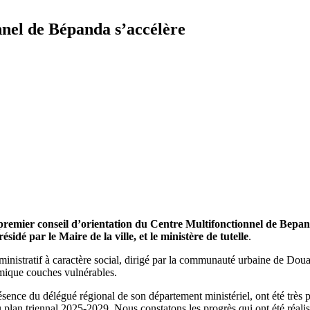
nnel de Bépanda s’accélère
le premier conseil d’orientation du Centre Multifonctionnel de Bepa
dé par le Maire de la ville, et le ministère de tutelle
.
nistratif à caractère social, dirigé par la communauté urbaine de Doual
mique couches vulnérables.
ésence du délégué régional de son département ministériel, ont été très 
 plan triennal 2025-2029. Nous constatons les progrès qui ont été réalis