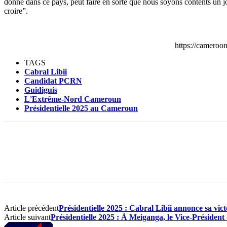
donné dans ce pays, peut faire en sorte que nous soyons contents un jou
croire”.
https://camero
TAGS
Cabral Libii
Candidat PCRN
Guidiguis
L'Extrême-Nord Cameroun
Présidentielle 2025 au Cameroun
Article précédent
Présidentielle 2025 : Cabral Libii annonce sa vic
Article suivant
Présidentielle 2025 : À Meiganga, le Vice-Présiden