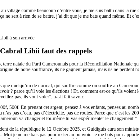
ndi au village comme beaucoup d’entre vous, je me suis battu dans la r
ue ça ne sert à rien de se battre, j’ai dit que je me bats quand même. Et 
ibii à son arrivée
. Cabral Libii faut des rappels
 terre natale du Parti Camerounais pour la Réconciliation Nationale qu’i
’origine de notre souffrance, ils ne gagnent jamais, mais ils ne perdent n
sais que quelqu’un de normal, qui souffre comme on souffre au Cameroun,
pouvoir ? parce qu’il vole les élections ! Et, comment est-ce qu’ils volent
llez pas, ils vont voler”, a-t-il fait savoir.
00f, 500f. En prenant cet argent, pensez à vos enfants, pensez au nombr
n’as pas d’eau, pas d’électricité, pas de routes. Parce que c’est les 2000
le Cameroun va changer et toi-même tu vas expérimenter le changement.”
ésident de la république le 12 Octobre 2025, et Guidiguis aura son minis
s. Moi je ne me bats pas pour rester au pouvoir. Je me bats pour apporte