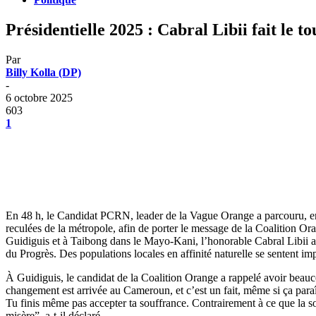
Présidentielle 2025 : Cabral Libii fait le
Par
Billy Kolla (DP)
-
6 octobre 2025
603
1
En 48 h, le Candidat PCRN, leader de la Vague Orange a parcouru, en
reculées de la métropole, afin de porter le message de la Coalition
Guidiguis et à Taibong dans le Mayo-Kani, l’honorable Cabral Libii a 
du Progrès. Des populations locales en affinité naturelle se sentent imp
À Guidiguis, le candidat de la Coalition Orange a rappelé avoir beauc
changement est arrivée au Cameroun, et c’est un fait, même si ça paraît
Tu finis même pas accepter ta souffrance. Contrairement à ce que la sou
misère”, a-t-il déclaré.