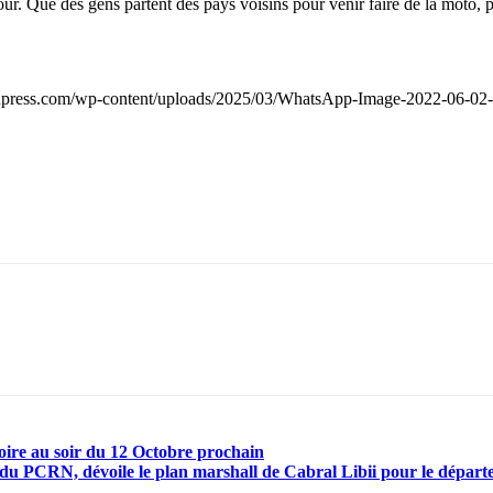
r. Que des gens partent des pays voisins pour venir faire de la moto, pa
onpress.com/wp-content/uploads/2025/03/WhatsApp-Image-2022-06-02-a
toire au soir du 12 Octobre prochain
t du PCRN, dévoile le plan marshall de Cabral Libii pour le dépa