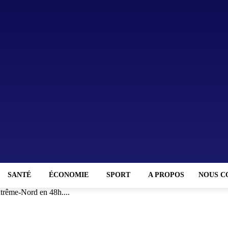
SANTÉ
ÉCONOMIE
SPORT
A PROPOS
NOUS C
Extrême-Nord en 48h....