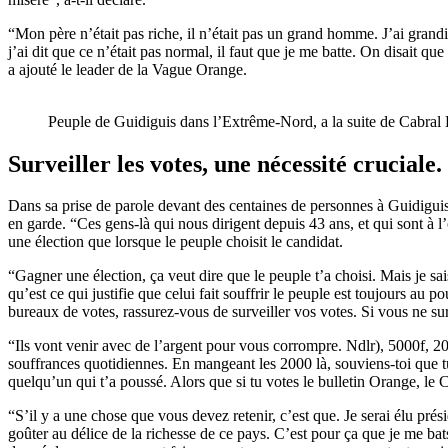
“Mon père n’était pas riche, il n’était pas un grand homme. J’ai gra
j’ai dit que ce n’était pas normal, il faut que je me batte. On disait q
a ajouté le leader de la Vague Orange.
Peuple de Guidiguis dans l’Extrême-Nord, a la suite de Cabral L
Surveiller les votes, une nécessité cruciale
Dans sa prise de parole devant des centaines de personnes à Guidiguis,
en garde. “Ces gens-là qui nous dirigent depuis 43 ans, et qui sont à l
une élection que lorsque le peuple choisit le candidat.
“Gagner une élection, ça veut dire que le peuple t’a choisi. Mais je 
qu’est ce qui justifie que celui fait souffrir le peuple est toujours au 
bureaux de votes, rassurez-vous de surveiller vos votes. Si vous ne survei
“Ils vont venir avec de l’argent pour vous corrompre. Ndlr), 5000f, 20
souffrances quotidiennes. En mangeant les 2000 là, souviens-toi que tu 
quelqu’un qui t’a poussé. Alors que si tu votes le bulletin Orange, 
“S’il y a une chose que vous devez retenir, c’est que. Je serai élu pr
goûter au délice de la richesse de ce pays. C’est pour ça que je me bat