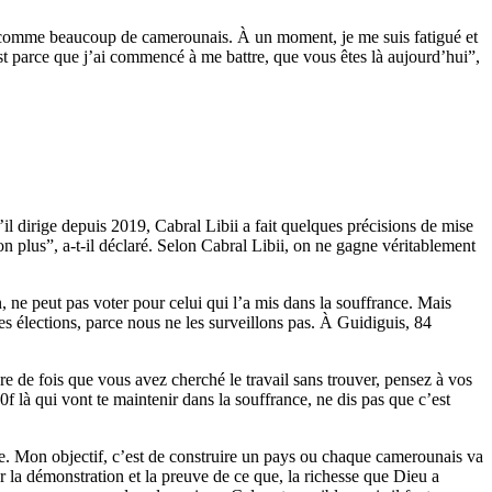
ue comme beaucoup de camerounais. À un moment, je me suis fatigué et
c’est parce que j’ai commencé à me battre, que vous êtes là aujourd’hui”,
l dirige depuis 2019, Cabral Libii a fait quelques précisions de mise
on plus”, a-t-il déclaré. Selon Cabral Libii, on ne gagne véritablement
 ne peut pas voter pour celui qui l’a mis dans la souffrance. Mais
 les élections, parce nous ne les surveillons pas. À Guidiguis, 84
e de fois que vous avez cherché le travail sans trouver, pensez à vos
f là qui vont te maintenir dans la souffrance, ne dis pas que c’est
tre. Mon objectif, c’est de construire un pays ou chaque camerounais va
r la démonstration et la preuve de ce que, la richesse que Dieu a