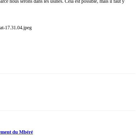
rce nous serons dans les usines. Cela est possible, mais il faut y
t-17.31.04.jpeg
rtement du Mbéré