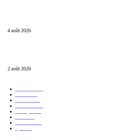
Football amateur : AS Babylone remporte la finale B
du mini tournoi de lancement de la New Bell Liga
4 août 2026
Pêche Maritime : La Caisse de Développement fait ses
comptes de 2025
2 août 2026
TOUTES LES CATEGORIES
Actualités
358
Société
331
À la une
231
Économie
149
Politique
137
Santé
106
Education
59
Sport
59