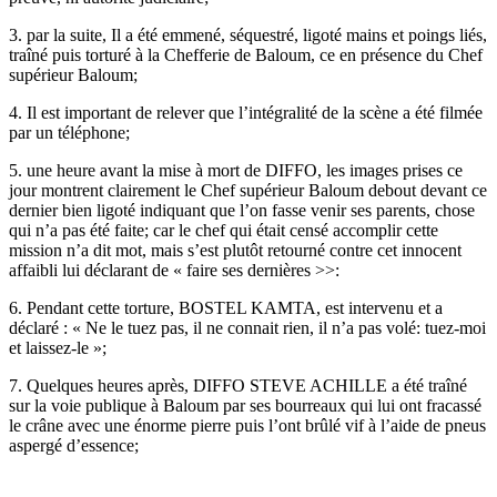
3. par la suite, Il a été emmené, séquestré, ligoté mains et poings liés,
traîné puis torturé à la Chefferie de Baloum, ce en présence du Chef
supérieur Baloum;
4. Il est important de relever que l’intégralité de la scène a été filmée
par un téléphone;
5. une heure avant la mise à mort de DIFFO, les images prises ce
jour montrent clairement le Chef supérieur Baloum debout devant ce
dernier bien ligoté indiquant que l’on fasse venir ses parents, chose
qui n’a pas été faite; car le chef qui était censé accomplir cette
mission n’a dit mot, mais s’est plutôt retourné contre cet innocent
affaibli lui déclarant de « faire ses dernières >>:
6. Pendant cette torture, BOSTEL KAMTA, est intervenu et a
déclaré : « Ne le tuez pas, il ne connait rien, il n’a pas volé: tuez-moi
et laissez-le »;
7. Quelques heures après, DIFFO STEVE ACHILLE a été traîné
sur la voie publique à Baloum par ses bourreaux qui lui ont fracassé
le crâne avec une énorme pierre puis l’ont brûlé vif à l’aide de pneus
aspergé d’essence;