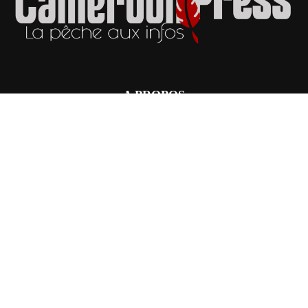
A PROPOS
Cameroon Press est un organe de presse créé par le journaliste Billy
Kolla, et édité par l’entreprise Wing Media Monde, basé à Douala.
L’objectif est d’informer les camerounais sur ce qui fait l’actualité dans
leur pays, et de promouvoir le Journalisme libre et indépendant.
L’actualité politique prime à 40%, ensuite vient la Santé à 30%. Le
sport, le social et les faits divers constituent les 30% de son contenu
éditorial.
Nous Contacter:
cameroonpressdouala@gmail.com
NOUS SUIVRE