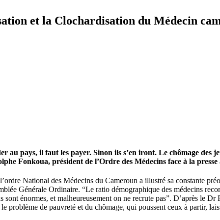
tion et la Clochardisation du Médecin ca
er au pays, il faut les payer. Sinon ils s’en iront. Le chômage des
Rodolphe Fonkoua, président de l’Ordre des Médecins face à la pres
 l’ordre National des Médecins du Cameroun a illustré sa constante préoc
mblée Générale Ordinaire. “Le ratio démographique des médecins reco
ns sont énormes, et malheureusement on ne recrute pas”. D’après le Dr 
 problème de pauvreté et du chômage, qui poussent ceux à partir, laiss