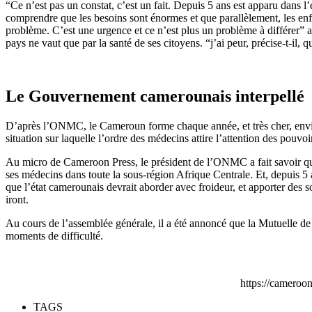
“Ce n’est pas un constat, c’est un fait. Depuis 5 ans est apparu da
comprendre que les besoins sont énormes et que parallèlement, les enf
problème. C’est une urgence et ce n’est plus un problème à différer”
pays ne vaut que par la santé de ses citoyens. “j’ai peur, précise-t-il,
Le Gouvernement camerounais interpellé
D’après l’ONMC, le Cameroun forme chaque année, et très cher, enviro
situation sur laquelle l’ordre des médecins attire l’attention des pouvoir
Au micro de Cameroon Press, le président de l’ONMC a fait savoir que
ses médecins dans toute la sous-région Afrique Centrale. Et, depuis 5
que l’état camerounais devrait aborder avec froideur, et apporter des so
iront.
Au cours de l’assemblée générale, il a été annoncé que la Mutuelle d
moments de difficulté.
https://camero
TAGS