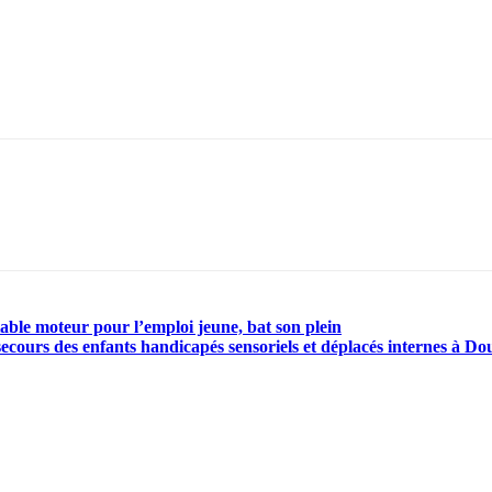
able moteur pour l’emploi jeune, bat son plein
secours des enfants handicapés sensoriels et déplacés internes à Do