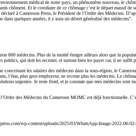
ns l’environnement médical de notre pays, un phénomène nouveau, le ch
ants chôment. Et le corollaire de ce chômage c’est le départ massif de 
 a déclaré à Cameroon Press, le Président de l’Ordre des Médecins. D’
 que dans quelques années, il y aura un désert généralisé des médecins”.
n 800 médecins. Plus de la moitié émigre ailleurs alors que la popula
s publics, qui doit les recruter, et surtout bien les payer car, il ne suffit
 concernant les salaires des médecins dans la sous-région, le Cameroun
 ans, l’état, plus gros employeur, ne recrute plus les médecins. Le chô
lutions urgentes. Je reste froid, et je constate que mes médecins sont mal
e l’Ordre des Médecins du Cameroun MOMC est déjà fonctionnelle. C’est
onpress.com/wp-content/uploads/2025/03/WhatsApp-Image-2022-06-02-a