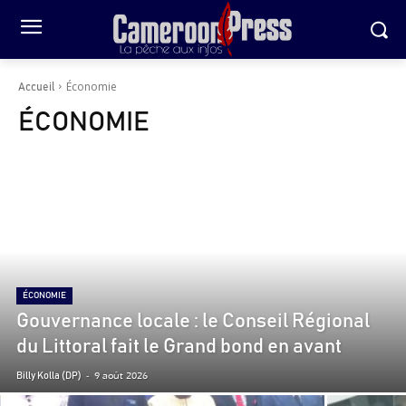
Économie
Accueil
ÉCONOMIE
ÉCONOMIE
Gouvernance locale : le Conseil Régional
du Littoral fait le Grand bond en avant
-
9 août 2026
Billy Kolla (DP)