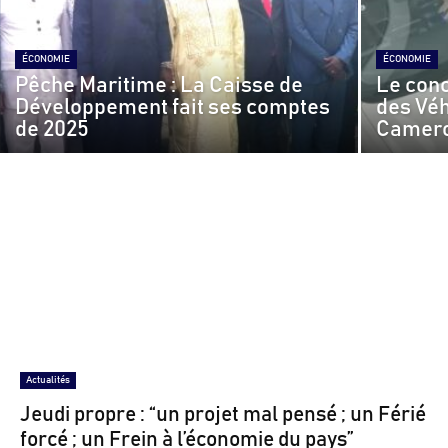
ÉCONOMIE
ÉCONOMIE
Pêche Maritime : La Caisse de
Le con
Développement fait ses comptes
des Véh
de 2025
Camer
Actualités
Jeudi propre : “un projet mal pensé ; un Férié
forcé ; un Frein à l’économie du pays”