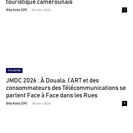
touristique camerounais
-
20 mars 2026
Billy Kolla (DP)
1
Actualités
JMDC 2026 : À Douala, l’ART et des
consommateurs des Télécommunications se
parlent Face à Face dans les Rues
-
18 mars 2026
Billy Kolla (DP)
0