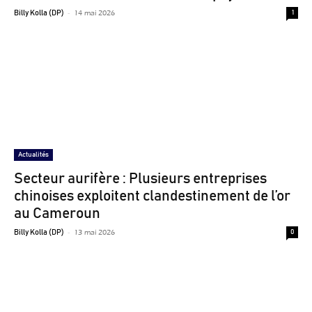
-
14 mai 2026
Billy Kolla (DP)
1
Actualités
Secteur aurifère : Plusieurs entreprises
chinoises exploitent clandestinement de l’or
au Cameroun
-
13 mai 2026
Billy Kolla (DP)
0