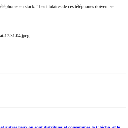
éléphones en stock. “Les titulaires de ces téléphones doivent se
t-17.31.04.jpeg
t autres lieux où sont distribués et consommés la Chicha, et le