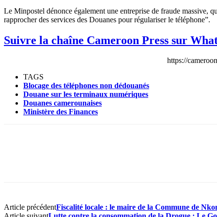
Le Minpostel dénonce également une entreprise de fraude massive, qui u
rapprocher des services des Douanes pour régulariser le téléphone”.
Suivre la chaîne Cameroon Press sur Wha
https://camero
TAGS
Blocage des téléphones non dédouanés
Douane sur les terminaux numériques
Douanes camerounaises
Ministère des Finances
Article précédent
Fiscalité locale : le maire de la Commune de Nko
Article suivant
Lutte contre la consommation de la Drogue : Le Gouv