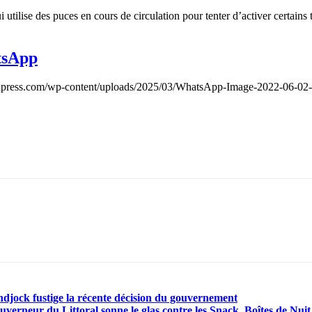
tilise des puces en cours de circulation pour tenter d’activer certains t
tsApp
onpress.com/wp-content/uploads/2025/03/WhatsApp-Image-2022-06-02-a
ndjock fustige la récente décision du gouvernement
erneur du Littoral sonne le glas contre les Snack, Boîtes de Nuit e