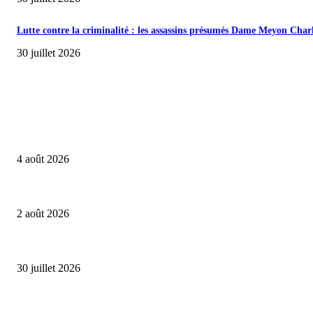
Lutte contre la criminalité : les assassins présumés Dame Meyon Charl
30 juillet 2026
A LA UNE
Football amateur : AS Babylone remporte la finale BRT du mini tour
4 août 2026
Pêche Maritime : La Caisse de Développement fait ses comptes de 202
2 août 2026
Le concessionnaire EMC lance des Véhicules Électriques au Camerou
30 juillet 2026
TOUTES LES CATEGORIES