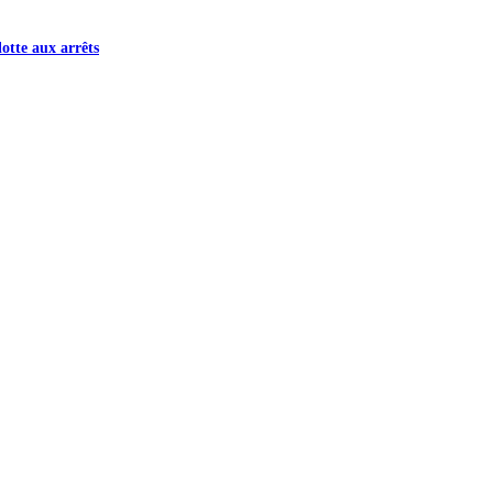
otte aux arrêts
noi de lancement de la New Bell Liga
5
n