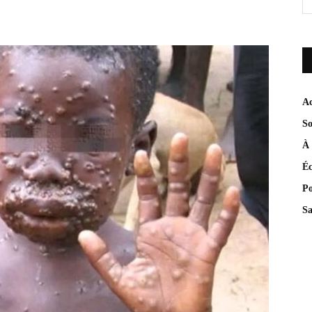
Ac
So
À 
É
Po
Sa