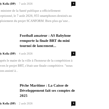
-
lly Kolla (DP)
7 août 2026
0
 ministre de la Santé publique a officiellement
ceptionné, le 7 août 2026, 955 smartphones destinés au
ploiement du projet SCANFORM. Bien plus qu’une...
Football amateur : AS Babylone
remporte la finale BRT du mini
tournoi de lancement...
-
lly Kolla (DP)
4 août 2026
0
après le maire de la ville à l'honneur de la compétition à
avers le projet BRT, c'était une finale compétitive. “nous
ons assisté à...
Pêche Maritime : La Caisse de
Développement fait ses comptes de
2025
-
lly Kolla (DP)
2 août 2026
0