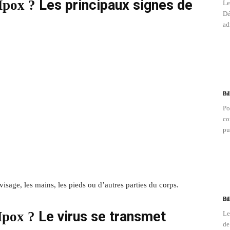
Les principaux signes de
Mpox ?
Le
Dé
ad
Bi
Po
co
pu
isage, les mains, les pieds ou d’autres parties du corps.
Bi
Le virus se transmet
Mpox ?
Le
de