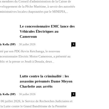
s membres du Conseil d'administration de la Caisse de
veloppement de la Pêche Maritime, à savoir des autorités
ministratives locales chapeautées par le MINEPIA,...
Le concessionnaire EMC lance des
Véhicules Électriques au
Cameroun
-
lly Kolla (DP)
30 juillet 2026
0
rté par son PDG Kevin Ketchanga, le nouveau
ncessionnaire Electric Motor Cameroon, a présenté au
blic et la presse ce Jeudi à Douala, deux...
Lutte contre la criminalité : les
assassins présumés Dame Meyon
Charlotte aux arrêts
-
lly Kolla (DP)
30 juillet 2026
0
 06 juillet 2026, le Service de Recherches Judiciaires et
 la Lutte contre le Grand Banditisme de la Première