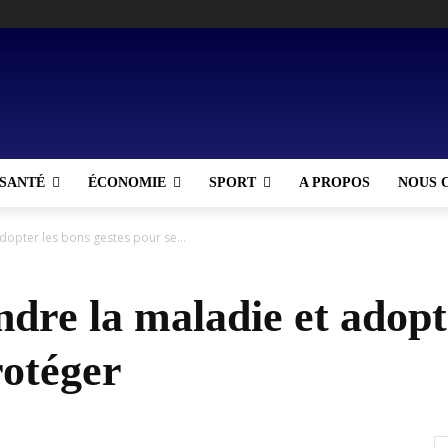
SANTÉ
ÉCONOMIE
SPORT
A PROPOS
NOUS 
opter les bons gestes pour se...
re la maladie et adopte
rotéger