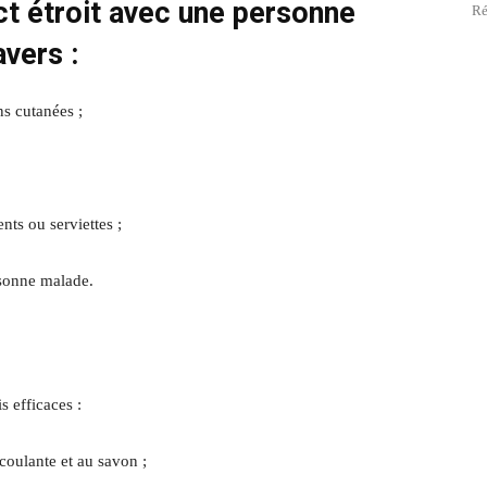
ct étroit avec une personne
Ré
vers :
ns cutanées ;
nts ou serviettes ;
rsonne malade.
s efficaces :
coulante et au savon ;