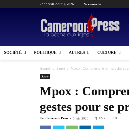
vendredi, août 7, 2026
Se connecter
SOCIÉTÉ
POLITIQUE
AUTRES
CULTURE
Mpox : Comprendre la maladie et ad
Accueil
Santé
Santé
Mpox : Comprend
gestes pour se p
Par
Cameroon Press
-
1777
0
5 juin 2026