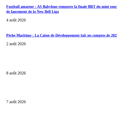
Football amateur : AS Babylone remporte la finale BRT du mini tour
de lancement de la New Bell Liga
4 août 2026
Pêche Maritime : La Caisse de Développement fait ses comptes de 202
2 août 2026
A LA UNE
Communication publique : la Presse et le CNC en Ligne Directe à Do
8 août 2026
Près de 1000 smartphones pour accélérer la transformation numériqu
système de santé
7 août 2026