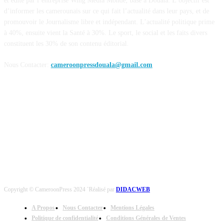
et édité par l’entreprise Wing Media Monde, basé à Douala. L’objectif est
d’informer les camerounais sur ce qui fait l’actualité dans leur pays, et de
promouvoir le Journalisme libre et indépendant. L’actualité politique prime
à 40%, ensuite vient la Santé à 30%. Le sport, le social et les faits divers
constituent les 30% de son contenu éditorial.
Nous Contacter:
cameroonpressdouala@gmail.com
NOUS SUIVRE
Copyright © CameroonPress 2024 `Réalisé par
DIDACWEB
A Propos
Nous Contacter
Mentions Légales
Politique de confidentialité
Conditions Générales de Ventes