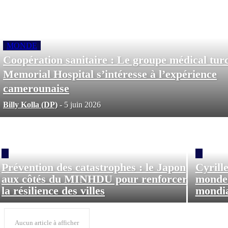
MONDE
Coopération sanitaire : Le groupe médical tur
Memorial Hospital s’intéresse à l’expérience
camerounaise
Billy Kolla (DP)
-
5 juin 2026
Prévention des catastrophes : le Japon
Cyrill
aux côtés du MINHDU pour renforcer
monde 
la résilience des villes
mondia
Aucun article à afficher